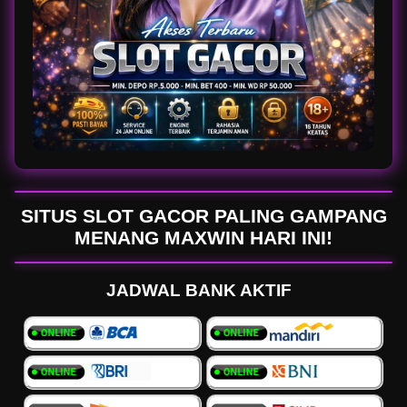
SITUS SLOT GACOR PALING GAMPANG
MENANG MAXWIN HARI INI!
JADWAL BANK AKTIF